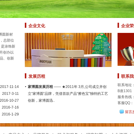
企业文化
企业荣
博圆新材
，总部位
，是涂饰新
3月创办以
品、创新
发展历程
联系我
联系地址
2017-11-14
家博圆发展历程
—— ★2011年 3月,公司成立并创
B座1301
2017-3-11
立“家博圆”品牌，凭借首款产品“擦色宝”独特的工艺
服务热线：0
2016-10-27
创新，家博圆迅..
客服QQ：14
2016-7-16
留言
2016-1-29