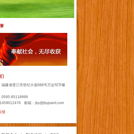
誉
们
：福建省晋江市世纪大道888号万达写字楼
595-85118999
59012478 邮箱：jby@jbypaint.com
反馈