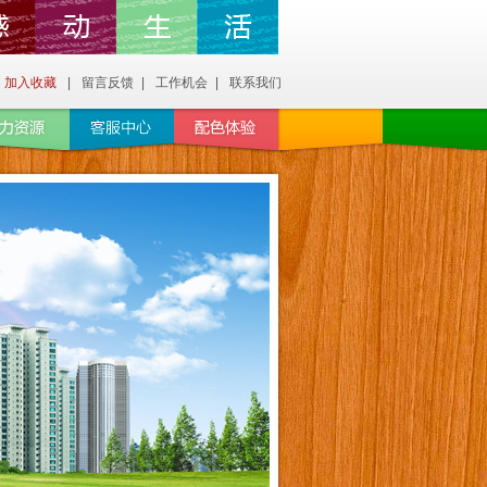
加入收藏
|
留言反馈
|
工作机会
|
联系我们