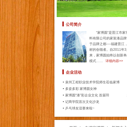
公司简介
“家博圆”是晋江市家
料有限公司的家装漆品牌
于品牌之都----福建晋江
材的创领者。自2011年
来，家博圆始终以创新单
模式……
详细内容>>
企业活动
泉州工程职业技术学院师生莅临家博
多姿多彩 家博圆女神
家博圆“漆”彩企业文化 首届羽
记商学院首次文化沙龙
乒乓球友谊赛来啦~